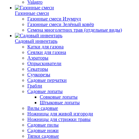
Valagro
Газонные смеси
Газонные смеси Изумруд
Газонные смеси Зелёный ковёр
Семена многолетних трав (отдельные виды)
Садовый инвентарь
Катки для газона
Сеялки для газона
Аэраторы
Опрыскиватели
Секаторы
Сучкорезы
Садовые перчатки
Грабли
Садовые лопаты
Совковые лопаты
Штыковые лопаты
Вилы садовые
Ножницы для живой изгороди
Ножницы для стрижки травы
Садовые пилы
Садовые ножи
Тяпки садовые