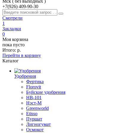
Мск ( без выходных )
+7(926)
409-90-30
Смотрели
1
Закладки
0
Моя корзина
пока пусто
Итого:
р.
Перейти в корзину
Каталог
Удобрения
Фертика
Florovit
Буйские удобрения
HB-101
Нэст-М
Greenworld
Etisso
Пуршат
Лигногумат
Осмокот