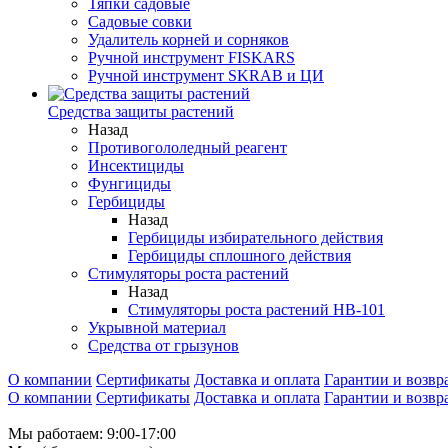
Тяпки садовые
Садовые совки
Удалитель корней и сорняков
Ручной инструмент FISKARS
Ручной инструмент SKRAB и ЦИ
Средства защиты растений
Назад
Противогололедный реагент
Инсектициды
Фунгициды
Гербициды
Назад
Гербициды избирательного действия
Гербициды сплошного действия
Стимуляторы роста растений
Назад
Стимуляторы роста растений HB-101
Укрывной материал
Средства от грызунов
О компании
Сертификаты
Доставка и оплата
Гарантии и возвр
О компании
Сертификаты
Доставка и оплата
Гарантии и возвр
Мы работаем: 9:00-17:00