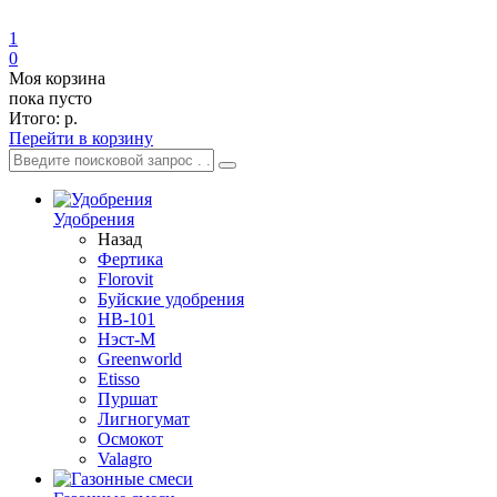
1
0
Моя корзина
пока пусто
Итого:
р.
Перейти в корзину
Удобрения
Назад
Фертика
Florovit
Буйские удобрения
HB-101
Нэст-М
Greenworld
Etisso
Пуршат
Лигногумат
Осмокот
Valagro