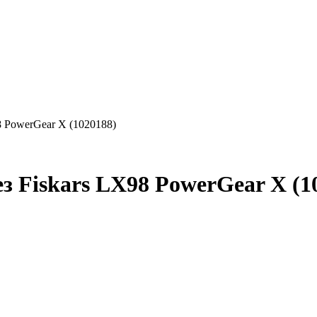
8 PowerGear X (1020188)
 Fiskars LX98 PowerGear X (1