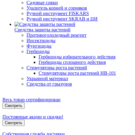
Садовые совки
Удалитель корней и сорняков
Ручной инструмент FISKARS
Ручной инструмент SKRAB и ЦИ
Средства защиты растений
Противогололедный реагент
Инсектициды
Фунгициды
Гербициды
Гербициды избирательного действия
Гербициды сплошного действия
Стимуляторы роста растений
Стимуляторы роста растений HB-101
Укрывной материал
Средства от грызунов
Весь товар сертифицирован
Смотреть
Постоянные акции и скидки!
Смотреть
Собственная служба доставки