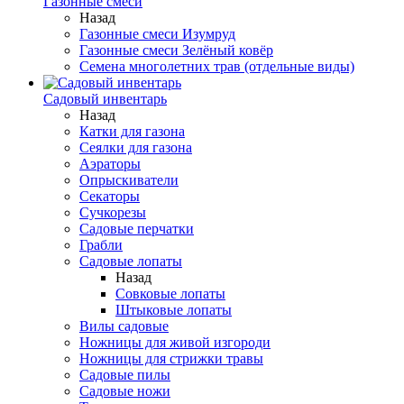
Газонные смеси
Назад
Газонные смеси Изумруд
Газонные смеси Зелёный ковёр
Семена многолетних трав (отдельные виды)
Садовый инвентарь
Назад
Катки для газона
Сеялки для газона
Аэраторы
Опрыскиватели
Секаторы
Сучкорезы
Садовые перчатки
Грабли
Садовые лопаты
Назад
Совковые лопаты
Штыковые лопаты
Вилы садовые
Ножницы для живой изгороди
Ножницы для стрижки травы
Садовые пилы
Садовые ножи