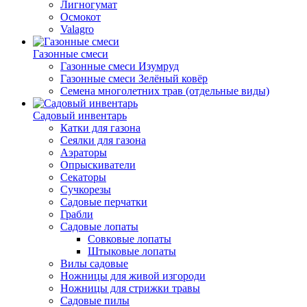
Лигногумат
Осмокот
Valagro
Газонные смеси
Газонные смеси Изумруд
Газонные смеси Зелёный ковёр
Семена многолетних трав (отдельные виды)
Садовый инвентарь
Катки для газона
Сеялки для газона
Аэраторы
Опрыскиватели
Секаторы
Сучкорезы
Садовые перчатки
Грабли
Садовые лопаты
Совковые лопаты
Штыковые лопаты
Вилы садовые
Ножницы для живой изгороди
Ножницы для стрижки травы
Садовые пилы