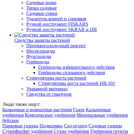
Садовые ножи
Тяпки садовые
Садовые совки
Удалитель корней и сорняков
Ручной инструмент FISKARS
Ручной инструмент SKRAB и ЦИ
Средства защиты растений
Противогололедный реагент
Инсектициды
Фунгициды
Гербициды
Гербициды избирательного действия
Гербициды сплошного действия
Стимуляторы роста растений
Стимуляторы роста растений HB-101
Укрывной материал
Средства от грызунов
Люди также ищут:
Балконные и комнатные растения
Газон
Кальциевые
удобрения
Комплексные удобрения
Минеральные удобрения
буйские
Парковые газоны
Подкормки
Сад-огород
Садовые газоны
Суперфосфат удобрения
Сухие удобрения
Удобрения грунты