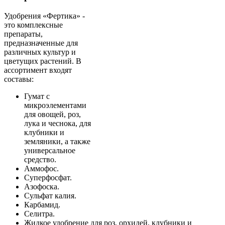
Удобрения «Фертика» -
это комплексные
препараты,
предназначенные для
различных культур и
цветущих растений. В
ассортимент входят
составы:
Гумат с
микроэлементами
для овощей, роз,
лука и чеснока, для
клубники и
земляники, а также
универсальное
средство.
Аммофос.
Суперфосфат.
Азофоска.
Сульфат калия.
Карбамид.
Селитра.
Жидкое удобрение для роз, орхидей, клубники и