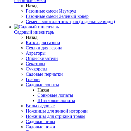
Газонные смеси
Назад
Газонные смеси Изумруд
Газонные смеси Зелёный ковёр
Семена многолетних трав (отдельные виды)
Садовый инвентарь
Назад
Катки для газона
Сеялки для газона
Аэраторы
Опрыскиватели
Секаторы
Сучкорезы
Садовые перчатки
Грабли
Садовые лопаты
Назад
Совковые лопаты
Штыковые лопаты
Вилы садовые
Ножницы для живой изгороди
Ножницы для стрижки травы
Садовые пилы
Садовые ножи