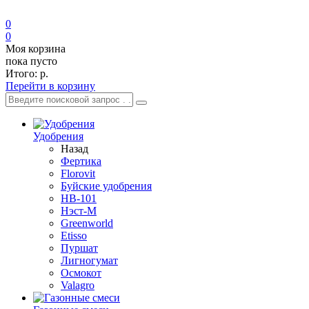
0
0
Моя корзина
пока пусто
Итого:
р.
Перейти в корзину
Удобрения
Назад
Фертика
Florovit
Буйские удобрения
HB-101
Нэст-М
Greenworld
Etisso
Пуршат
Лигногумат
Осмокот
Valagro