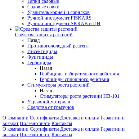
Тяпки садовые
Садовые совки
Удалитель корней и сорняков
Ручной инструмент FISKARS
Ручной инструмент SKRAB и ЦИ
Средства защиты растений
Назад
Противогололедный реагент
Инсектициды
Фунгициды
Гербициды
Назад
Гербициды избирательного действия
Гербициды сплошного действия
Стимуляторы роста растений
Назад
Стимуляторы роста растений HB-101
Укрывной материал
Средства от грызунов
О компании
Сертификаты
Доставка и оплата
Гарантии и
возврат
Полезно знать
Контакты
О компании
Сертификаты
Доставка и оплата
Гарантии и
возврат
Полезно знать
Контакты