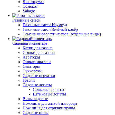
Лигногумат
Осмокот
Valagro
Газонные смеси
Газонные смеси Изумруд
Газонные смеси Зелёный ковёр
Семена многолетних трав (отдельные виды)
Садовый инвентарь
Катки для газона
Сеялки для газона
Аэраторы
Опрыскиватели
Секаторы
Сучкорезы
Садовые перчатки
Грабли
Садовые лопаты
Совковые лопаты
Штыковые лопаты
Вилы садовые
Ножницы для живой изгороди
Ножницы для стрижки травы
Садовые пилы