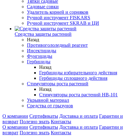
Тяпки садовые
Садовые совки
Удалитель корней и сорняков
Ручной инструмент FISKARS
Ручной инструмент SKRAB и ЦИ
Средства защиты растений
Назад
Противогололедный реагент
Инсектициды
Фунгициды
Гербициды
Назад
Гербициды избирательного действия
Гербициды сплошного действия
Стимуляторы роста растений
Назад
Стимуляторы роста растений HB-101
Укрывной материал
Средства от грызунов
О компании
Сертификаты
Доставка и оплата
Гарантии и
возврат
Полезно знать
Контакты
О компании
Сертификаты
Доставка и оплата
Гарантии и
возврат
Полезно знать
Контакты