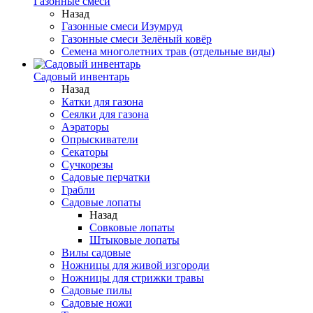
Газонные смеси
Назад
Газонные смеси Изумруд
Газонные смеси Зелёный ковёр
Семена многолетних трав (отдельные виды)
Садовый инвентарь
Назад
Катки для газона
Сеялки для газона
Аэраторы
Опрыскиватели
Секаторы
Сучкорезы
Садовые перчатки
Грабли
Садовые лопаты
Назад
Совковые лопаты
Штыковые лопаты
Вилы садовые
Ножницы для живой изгороди
Ножницы для стрижки травы
Садовые пилы
Садовые ножи