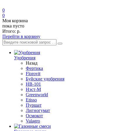
0
0
Моя корзина
пока пусто
Итого:
р.
Перейти в корзину
Удобрения
Назад
Фертика
Florovit
Буйские удобрения
HB-101
Нэст-М
Greenworld
Etisso
Пуршат
Лигногумат
Осмокот
Valagro