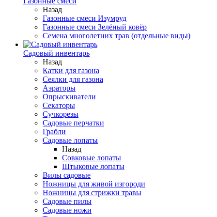
Газонные смеси
Назад
Газонные смеси Изумруд
Газонные смеси Зелёный ковёр
Семена многолетних трав (отдельные виды)
Садовый инвентарь
Назад
Катки для газона
Сеялки для газона
Аэраторы
Опрыскиватели
Секаторы
Сучкорезы
Садовые перчатки
Грабли
Садовые лопаты
Назад
Совковые лопаты
Штыковые лопаты
Вилы садовые
Ножницы для живой изгороди
Ножницы для стрижки травы
Садовые пилы
Садовые ножи