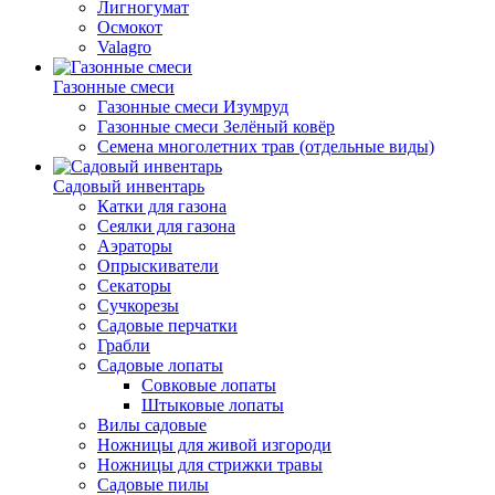
Лигногумат
Осмокот
Valagro
Газонные смеси
Газонные смеси Изумруд
Газонные смеси Зелёный ковёр
Семена многолетних трав (отдельные виды)
Садовый инвентарь
Катки для газона
Сеялки для газона
Аэраторы
Опрыскиватели
Секаторы
Сучкорезы
Садовые перчатки
Грабли
Садовые лопаты
Совковые лопаты
Штыковые лопаты
Вилы садовые
Ножницы для живой изгороди
Ножницы для стрижки травы
Садовые пилы