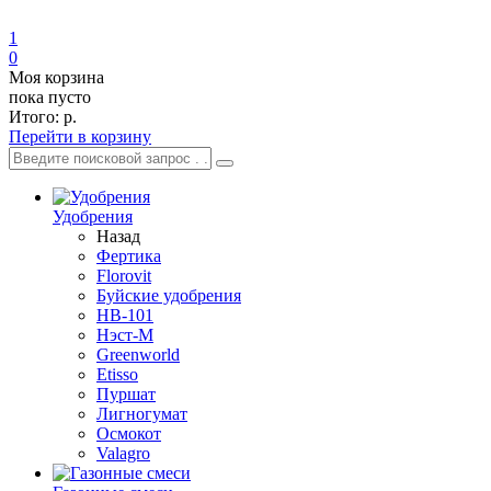
1
0
Моя корзина
пока пусто
Итого:
р.
Перейти в корзину
Удобрения
Назад
Фертика
Florovit
Буйские удобрения
HB-101
Нэст-М
Greenworld
Etisso
Пуршат
Лигногумат
Осмокот
Valagro