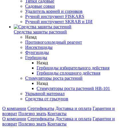
Тяпки садовые
Садовые совки
Удалитель корней и сорняков
Ручной инструмент FISKARS
Ручной инструмент SKRAB и ЦИ
Средства защиты растений
Назад
Противогололедный реагент
Инсектициды
Фунгициды
Гербициды
Назад
Гербициды избирательного действия
Гербициды сплошного действия
Стимуляторы роста растений
Назад
Стимуляторы роста растений HB-101
Укрывной материал
Средства от грызунов
О компании
Сертификаты
Доставка и оплата
Гарантии и
возврат
Полезно знать
Контакты
О компании
Сертификаты
Доставка и оплата
Гарантии и
возврат
Полезно знать
Контакты