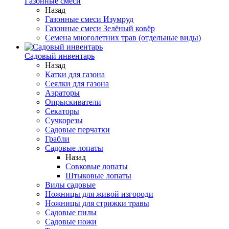
Газонные смеси
Назад
Газонные смеси Изумруд
Газонные смеси Зелёный ковёр
Семена многолетних трав (отдельные виды)
Садовый инвентарь
Назад
Катки для газона
Сеялки для газона
Аэраторы
Опрыскиватели
Секаторы
Сучкорезы
Садовые перчатки
Грабли
Садовые лопаты
Назад
Совковые лопаты
Штыковые лопаты
Вилы садовые
Ножницы для живой изгороди
Ножницы для стрижки травы
Садовые пилы
Садовые ножи