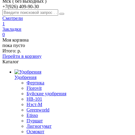
Мск ( без выходных )
+7(926)
409-90-30
Смотрели
1
Закладки
0
Моя корзина
пока пусто
Итого:
р.
Перейти в корзину
Каталог
Удобрения
Фертика
Florovit
Буйские удобрения
HB-101
Нэст-М
Greenworld
Etisso
Пуршат
Лигногумат
Осмокот