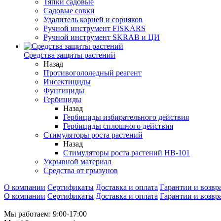
Тяпки садовые
Садовые совки
Удалитель корней и сорняков
Ручной инструмент FISKARS
Ручной инструмент SKRAB и ЦИ
Средства защиты растений
Назад
Противогололедный реагент
Инсектициды
Фунгициды
Гербициды
Назад
Гербициды избирательного действия
Гербициды сплошного действия
Стимуляторы роста растений
Назад
Стимуляторы роста растений HB-101
Укрывной материал
Средства от грызунов
О компании
Сертификаты
Доставка и оплата
Гарантии и возвр
О компании
Сертификаты
Доставка и оплата
Гарантии и возвр
Мы работаем: 9:00-17:00