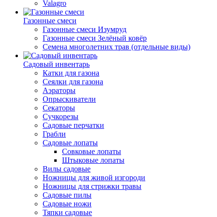
Valagro
Газонные смеси
Газонные смеси Изумруд
Газонные смеси Зелёный ковёр
Семена многолетних трав (отдельные виды)
Садовый инвентарь
Катки для газона
Сеялки для газона
Аэраторы
Опрыскиватели
Секаторы
Сучкорезы
Садовые перчатки
Грабли
Садовые лопаты
Совковые лопаты
Штыковые лопаты
Вилы садовые
Ножницы для живой изгороди
Ножницы для стрижки травы
Садовые пилы
Садовые ножи
Тяпки садовые