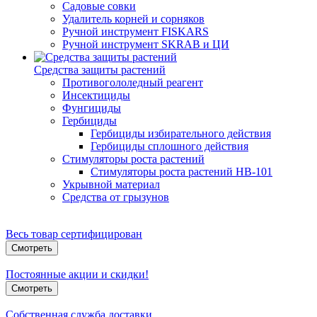
Садовые совки
Удалитель корней и сорняков
Ручной инструмент FISKARS
Ручной инструмент SKRAB и ЦИ
Средства защиты растений
Противогололедный реагент
Инсектициды
Фунгициды
Гербициды
Гербициды избирательного действия
Гербициды сплошного действия
Стимуляторы роста растений
Стимуляторы роста растений HB-101
Укрывной материал
Средства от грызунов
Весь товар сертифицирован
Смотреть
Постоянные акции и скидки!
Смотреть
Собственная служба доставки