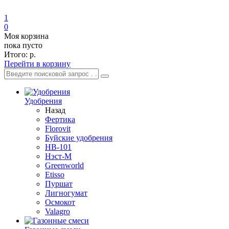
1
0
Моя корзина
пока пусто
Итого:
р.
Перейти в корзину
Удобрения
Назад
Фертика
Florovit
Буйские удобрения
HB-101
Нэст-М
Greenworld
Etisso
Пуршат
Лигногумат
Осмокот
Valagro