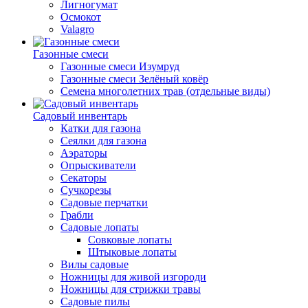
Лигногумат
Осмокот
Valagro
Газонные смеси
Газонные смеси Изумруд
Газонные смеси Зелёный ковёр
Семена многолетних трав (отдельные виды)
Садовый инвентарь
Катки для газона
Сеялки для газона
Аэраторы
Опрыскиватели
Секаторы
Сучкорезы
Садовые перчатки
Грабли
Садовые лопаты
Совковые лопаты
Штыковые лопаты
Вилы садовые
Ножницы для живой изгороди
Ножницы для стрижки травы
Садовые пилы