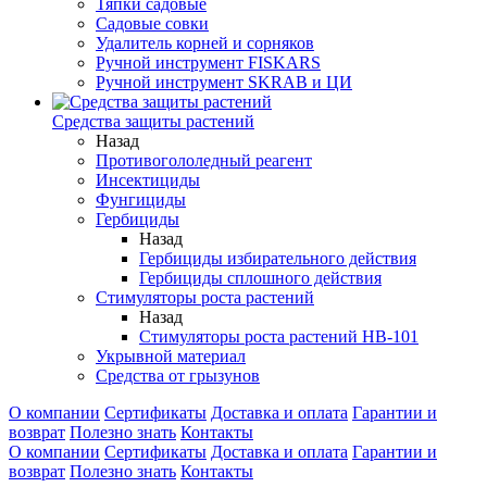
Тяпки садовые
Садовые совки
Удалитель корней и сорняков
Ручной инструмент FISKARS
Ручной инструмент SKRAB и ЦИ
Средства защиты растений
Назад
Противогололедный реагент
Инсектициды
Фунгициды
Гербициды
Назад
Гербициды избирательного действия
Гербициды сплошного действия
Стимуляторы роста растений
Назад
Стимуляторы роста растений HB-101
Укрывной материал
Средства от грызунов
О компании
Сертификаты
Доставка и оплата
Гарантии и
возврат
Полезно знать
Контакты
О компании
Сертификаты
Доставка и оплата
Гарантии и
возврат
Полезно знать
Контакты