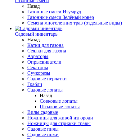
Газонные смеси
Назад
Газонные смеси Изумруд
Газонные смеси Зелёный ковёр
Семена многолетних трав (отдельные виды)
Садовый инвентарь
Назад
Катки для газона
Сеялки для газона
Аэраторы
Опрыскиватели
Секаторы
Сучкорезы
Садовые перчатки
Грабли
Садовые лопаты
Назад
Совковые лопаты
Штыковые лопаты
Вилы садовые
Ножницы для живой изгороди
Ножницы для стрижки травы
Садовые пилы
Садовые ножи