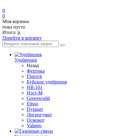
0
0
Моя корзина
пока пусто
Итого:
р.
Перейти в корзину
Удобрения
Назад
Фертика
Florovit
Буйские удобрения
HB-101
Нэст-М
Greenworld
Etisso
Пуршат
Лигногумат
Осмокот
Valagro