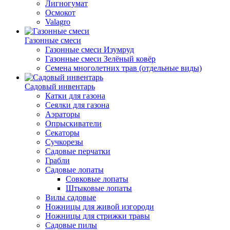
Лигногумат
Осмокот
Valagro
Газонные смеси
Газонные смеси Изумруд
Газонные смеси Зелёный ковёр
Семена многолетних трав (отдельные виды)
Садовый инвентарь
Катки для газона
Сеялки для газона
Аэраторы
Опрыскиватели
Секаторы
Сучкорезы
Садовые перчатки
Грабли
Садовые лопаты
Совковые лопаты
Штыковые лопаты
Вилы садовые
Ножницы для живой изгороди
Ножницы для стрижки травы
Садовые пилы