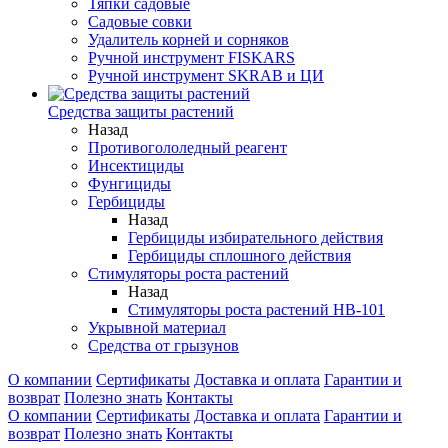
Тяпки садовые
Садовые совки
Удалитель корней и сорняков
Ручной инструмент FISKARS
Ручной инструмент SKRAB и ЦИ
Средства защиты растений
Назад
Противогололедный реагент
Инсектициды
Фунгициды
Гербициды
Назад
Гербициды избирательного действия
Гербициды сплошного действия
Стимуляторы роста растений
Назад
Стимуляторы роста растений HB-101
Укрывной материал
Средства от грызунов
О компании
Сертификаты
Доставка и оплата
Гарантии и
возврат
Полезно знать
Контакты
О компании
Сертификаты
Доставка и оплата
Гарантии и
возврат
Полезно знать
Контакты