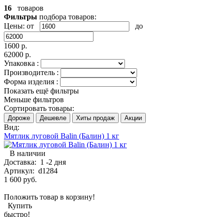
16
товаров
Фильтры
подбора товаров:
Цены:
от
до
1600 р.
62000 р.
Упаковка :
Производитель :
Форма изделия :
Показать ещё фильтры
Меньше фильтров
Сортировать товары:
Дороже
Дешевле
Хиты продаж
Акции
Вид:
Мятлик луговой Balin (Балин) 1 кг
В наличии
Доставка:
1 -2 дня
Артикул:
d1284
1 600 руб.
Положить товар в корзину!
Купить
быстро!