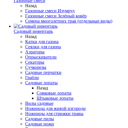
Газонные смеси
Назад
Газонные смеси Изумруд
Газонные смеси Зелёный ковёр
Семена многолетних трав (отдельные виды)
Садовый инвентарь
Назад
Катки для газона
Сеялки для газона
Аэраторы
Опрыскиватели
Секаторы
Сучкорезы
Садовые перчатки
Грабли
Садовые лопаты
Назад
Совковые лопаты
Штыковые лопаты
Вилы садовые
Ножницы для живой изгороди
Ножницы для стрижки травы
Садовые пилы
Садовые ножи