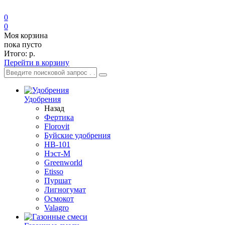
0
0
Моя корзина
пока пусто
Итого:
р.
Перейти в корзину
Удобрения
Назад
Фертика
Florovit
Буйские удобрения
HB-101
Нэст-М
Greenworld
Etisso
Пуршат
Лигногумат
Осмокот
Valagro