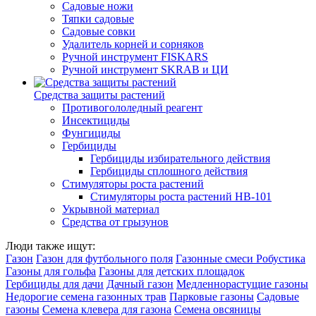
Садовые ножи
Тяпки садовые
Садовые совки
Удалитель корней и сорняков
Ручной инструмент FISKARS
Ручной инструмент SKRAB и ЦИ
Средства защиты растений
Противогололедный реагент
Инсектициды
Фунгициды
Гербициды
Гербициды избирательного действия
Гербициды сплошного действия
Стимуляторы роста растений
Стимуляторы роста растений HB-101
Укрывной материал
Средства от грызунов
Люди также ищут:
Газон
Газон для футбольного поля
Газонные смеси Робустика
Газоны для гольфа
Газоны для детских площадок
Гербициды для дачи
Дачный газон
Медленнорастущие газоны
Недорогие семена газонных трав
Парковые газоны
Садовые
газоны
Семена клевера для газона
Семена овсяницы