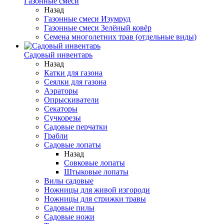
Газонные смеси
Назад
Газонные смеси Изумруд
Газонные смеси Зелёный ковёр
Семена многолетних трав (отдельные виды)
Садовый инвентарь
Назад
Катки для газона
Сеялки для газона
Аэраторы
Опрыскиватели
Секаторы
Сучкорезы
Садовые перчатки
Грабли
Садовые лопаты
Назад
Совковые лопаты
Штыковые лопаты
Вилы садовые
Ножницы для живой изгороди
Ножницы для стрижки травы
Садовые пилы
Садовые ножи