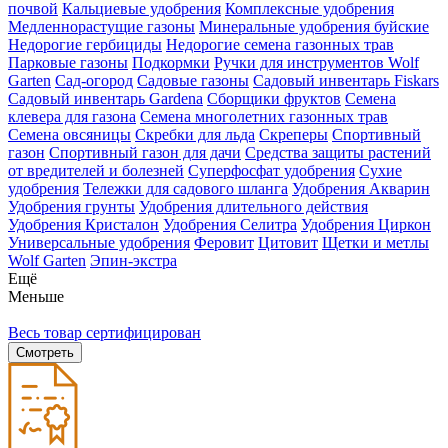
почвой
Кальциевые удобрения
Комплексные удобрения
Медленнорастущие газоны
Минеральные удобрения буйские
Недорогие гербициды
Недорогие семена газонных трав
Парковые газоны
Подкормки
Ручки для инструментов Wolf
Garten
Сад-огород
Садовые газоны
Садовый инвентарь Fiskars
Садовый инвентарь Gardena
Сборщики фруктов
Семена
клевера для газона
Семена многолетних газонных трав
Семена овсяницы
Скребки для льда
Скреперы
Спортивный
газон
Спортивный газон для дачи
Средства защиты растений
от вредителей и болезней
Суперфосфат удобрения
Сухие
удобрения
Тележки для садового шланга
Удобрения Акварин
Удобрения грунты
Удобрения длительного действия
Удобрения Кристалон
Удобрения Селитра
Удобрения Циркон
Универсальные удобрения
Феровит
Цитовит
Щетки и метлы
Wolf Garten
Эпин-экстра
Ещё
Меньше
Весь товар сертифицирован
Смотреть