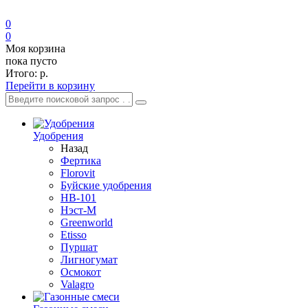
0
0
Моя корзина
пока пусто
Итого:
р.
Перейти в корзину
Удобрения
Назад
Фертика
Florovit
Буйские удобрения
HB-101
Нэст-М
Greenworld
Etisso
Пуршат
Лигногумат
Осмокот
Valagro