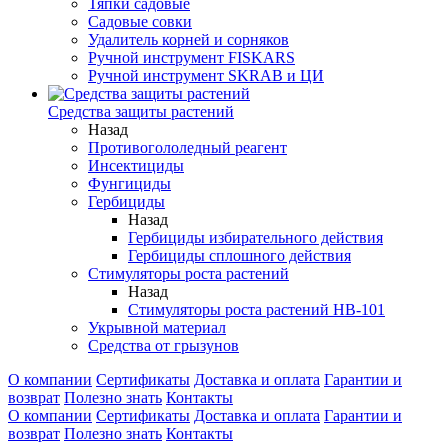
Тяпки садовые
Садовые совки
Удалитель корней и сорняков
Ручной инструмент FISKARS
Ручной инструмент SKRAB и ЦИ
Средства защиты растений
Назад
Противогололедный реагент
Инсектициды
Фунгициды
Гербициды
Назад
Гербициды избирательного действия
Гербициды сплошного действия
Стимуляторы роста растений
Назад
Стимуляторы роста растений HB-101
Укрывной материал
Средства от грызунов
О компании
Сертификаты
Доставка и оплата
Гарантии и
возврат
Полезно знать
Контакты
О компании
Сертификаты
Доставка и оплата
Гарантии и
возврат
Полезно знать
Контакты