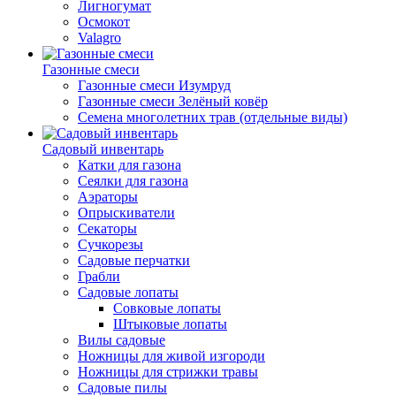
Лигногумат
Осмокот
Valagro
Газонные смеси
Газонные смеси Изумруд
Газонные смеси Зелёный ковёр
Семена многолетних трав (отдельные виды)
Садовый инвентарь
Катки для газона
Сеялки для газона
Аэраторы
Опрыскиватели
Секаторы
Сучкорезы
Садовые перчатки
Грабли
Садовые лопаты
Совковые лопаты
Штыковые лопаты
Вилы садовые
Ножницы для живой изгороди
Ножницы для стрижки травы
Садовые пилы