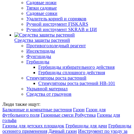
Садовые ножи
Тяпки садовые
Садовые совки
Удалитель корней и сорняков
Ручной инструмент FISKARS
Ручной инструмент SKRAB и ЦИ
Средства защиты растений
Противогололедный реагент
Инсектициды
Фунгициды
Гербициды
Гербициды избирательного действия
Гербициды сплошного действия
Стимуляторы роста растений
Стимуляторы роста растений HB-101
Укрывной материал
Средства от грызунов
Люди также ищут:
Балконные и комнатные растения
Газон
Газон для
футбольного поля
Газонные смеси Робустика
Газоны для
гольфа
Газоны для детских площадок
Гербициды для дачи
Гербициды
осеннего применения
Дачный газон
Инструмент по уходу за