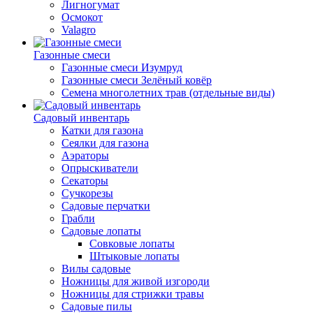
Лигногумат
Осмокот
Valagro
Газонные смеси
Газонные смеси Изумруд
Газонные смеси Зелёный ковёр
Семена многолетних трав (отдельные виды)
Садовый инвентарь
Катки для газона
Сеялки для газона
Аэраторы
Опрыскиватели
Секаторы
Сучкорезы
Садовые перчатки
Грабли
Садовые лопаты
Совковые лопаты
Штыковые лопаты
Вилы садовые
Ножницы для живой изгороди
Ножницы для стрижки травы
Садовые пилы