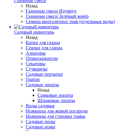
Газонные смеси
Назад
Газонные смеси Изумруд
Газонные смеси Зелёный ковёр
Семена многолетних трав (отдельные виды)
Садовый инвентарь
Назад
Катки для газона
Сеялки для газона
Аэраторы
Опрыскиватели
Секаторы
Сучкорезы
Садовые перчатки
Грабли
Садовые лопаты
Назад
Совковые лопаты
Штыковые лопаты
Вилы садовые
Ножницы для живой изгороди
Ножницы для стрижки травы
Садовые пилы
Садовые ножи