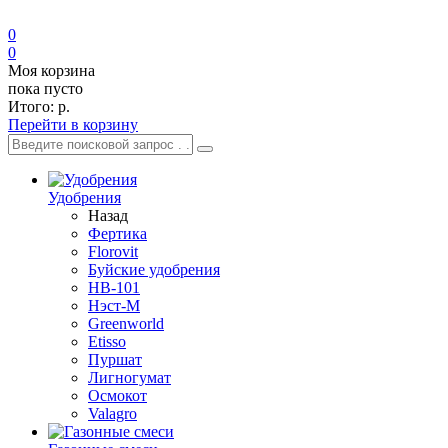
0
0
Моя корзина
пока пусто
Итого:
р.
Перейти в корзину
Удобрения
Назад
Фертика
Florovit
Буйские удобрения
HB-101
Нэст-М
Greenworld
Etisso
Пуршат
Лигногумат
Осмокот
Valagro