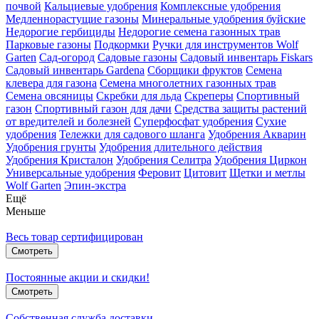
почвой
Кальциевые удобрения
Комплексные удобрения
Медленнорастущие газоны
Минеральные удобрения буйские
Недорогие гербициды
Недорогие семена газонных трав
Парковые газоны
Подкормки
Ручки для инструментов Wolf
Garten
Сад-огород
Садовые газоны
Садовый инвентарь Fiskars
Садовый инвентарь Gardena
Сборщики фруктов
Семена
клевера для газона
Семена многолетних газонных трав
Семена овсяницы
Скребки для льда
Скреперы
Спортивный
газон
Спортивный газон для дачи
Средства защиты растений
от вредителей и болезней
Суперфосфат удобрения
Сухие
удобрения
Тележки для садового шланга
Удобрения Акварин
Удобрения грунты
Удобрения длительного действия
Удобрения Кристалон
Удобрения Селитра
Удобрения Циркон
Универсальные удобрения
Феровит
Цитовит
Щетки и метлы
Wolf Garten
Эпин-экстра
Ещё
Меньше
Весь товар сертифицирован
Смотреть
Постоянные акции и скидки!
Смотреть
Собственная служба доставки