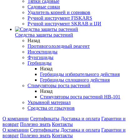
Тяпки садовые
Садовые совки
Удалитель корней и сорняков
Ручной инструмент FISKARS
Ручной инструмент SKRAB и ЦИ
Средства защиты растений
Назад
Противогололедный реагент
Инсектициды
Фунгициды
Гербициды
Назад
Гербициды избирательного действия
Гербициды сплошного действия
Стимуляторы роста растений
Назад
Стимуляторы роста растений HB-101
Укрывной материал
Средства от грызунов
О компании
Сертификаты
Доставка и оплата
Гарантии и
возврат
Полезно знать
Контакты
О компании
Сертификаты
Доставка и оплата
Гарантии и
возврат
Полезно знать
Контакты