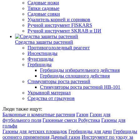
Садовые ножи
Тяпки садовые
Садовые совки
Удалитель корней и сорняков
Ручной инструмент FISKARS
Ручной инструмент SKRAB и ЦИ
Средства защиты растений
Противогололедный реагент
Инсектициды
Фунгициды
Гербициды
Гербициды избирательного действия
Гербициды сплошного действия
Стимуляторы роста растений
Стимуляторы роста растений HB-101
Укрывной материал
Средства от грызунов
Люди также ищут:
Балконные и комнатные растения
Газон
Газон для
футбольного поля
Газонные смеси Робустика
Газоны для
гольфа
Газоны для детских площадок
Гербициды для дачи
Гербициды
осеннего применения
Дачный газон
Инструмент по уходу за