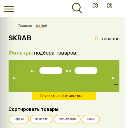
0
0
Главная
SKRAB
SKRAB
0
товаров
Фильтры
подбора товаров:
от
до
р.
р.
Показать ещё фильтры
Сортировать товары:
Дороже
Дешевле
Хиты продаж
Акции