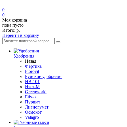
0
0
Моя корзина
пока пусто
Итого:
р.
Перейти в корзину
Удобрения
Назад
Фертика
Florovit
Буйские удобрения
HB-101
Нэст-М
Greenworld
Etisso
Пуршат
Лигногумат
Осмокот
Valagro