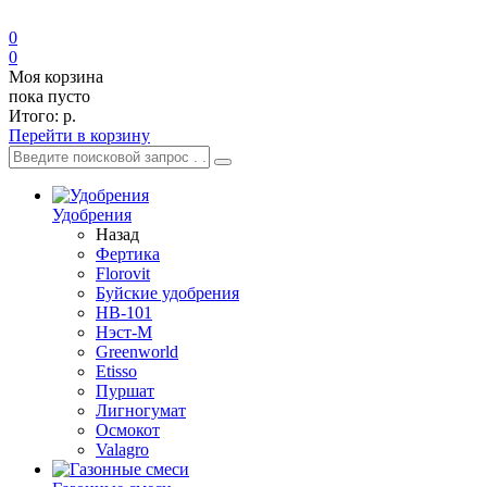
0
0
Моя корзина
пока пусто
Итого:
р.
Перейти в корзину
Удобрения
Назад
Фертика
Florovit
Буйские удобрения
HB-101
Нэст-М
Greenworld
Etisso
Пуршат
Лигногумат
Осмокот
Valagro