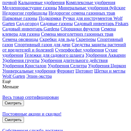
почвой
Кальциевые удобрения
Комплексные удобрения
Медленнорастущие газоны
Минеральные удобрения буйские
Недорогие гербициды
Недорогие семена газонных трав
Парковые газоны
Подкормки
Ручки для инструментов Wolf
Garten
Сад-огород
Садовые газоны
Садовый инвентарь Fiskars
Садовый инвентарь Gardena
Сборщики фруктов
Семена
клевера для газона
Семена многолетних газонных трав
Семена овсяницы
Скребки для льда
Скреперы
Спортивный
газон
Спортивный газон для дачи
Средства защиты растений
от вредителей и болезней
Суперфосфат удобрения
Сухие
удобрения
Тележки для садового шланга
Удобрения Акварин
Удобрения грунты
Удобрения длительного действия
Удобрения Кристалон
Удобрения Селитра
Удобрения Циркон
Универсальные удобрения
Феровит
Цитовит
Щетки и метлы
Wolf Garten
Эпин-экстра
Ещё
Меньше
Весь товар сертифицирован
Смотреть
Постоянные акции и скидки!
Смотреть
Собственная служба доставки