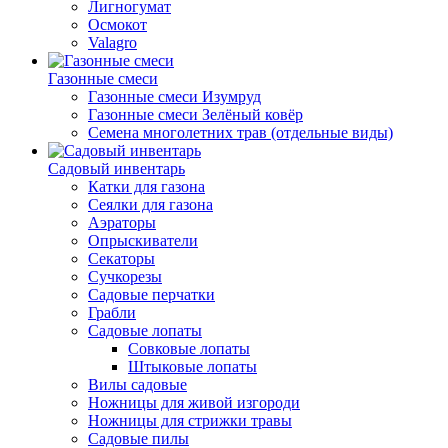
Лигногумат
Осмокот
Valagro
Газонные смеси
Газонные смеси Изумруд
Газонные смеси Зелёный ковёр
Семена многолетних трав (отдельные виды)
Садовый инвентарь
Катки для газона
Сеялки для газона
Аэраторы
Опрыскиватели
Секаторы
Сучкорезы
Садовые перчатки
Грабли
Садовые лопаты
Совковые лопаты
Штыковые лопаты
Вилы садовые
Ножницы для живой изгороди
Ножницы для стрижки травы
Садовые пилы