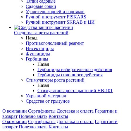
Тяпки садовые
Садовые совки
Удалитель корней и сорняков
Ручной инструмент FISKARS
Ручной инструмент SKRAB и ЦИ
Средства защиты растений
Назад
Противогололедный реагент
Инсектициды
Фунгициды
Гербициды
Назад
Гербициды избирательного действия
Гербициды сплошного действия
Стимуляторы роста растений
Назад
Стимуляторы роста растений HB-101
Укрывной материал
Средства от грызунов
О компании
Сертификаты
Доставка и оплата
Гарантии и
возврат
Полезно знать
Контакты
О компании
Сертификаты
Доставка и оплата
Гарантии и
возврат
Полезно знать
Контакты