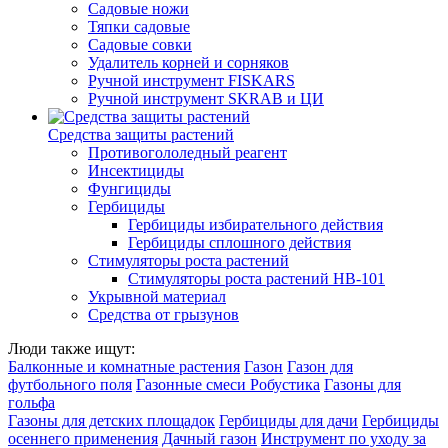
Садовые ножи
Тяпки садовые
Садовые совки
Удалитель корней и сорняков
Ручной инструмент FISKARS
Ручной инструмент SKRAB и ЦИ
Средства защиты растений
Противогололедный реагент
Инсектициды
Фунгициды
Гербициды
Гербициды избирательного действия
Гербициды сплошного действия
Стимуляторы роста растений
Стимуляторы роста растений HB-101
Укрывной материал
Средства от грызунов
Люди также ищут:
Балконные и комнатные растения
Газон
Газон для
футбольного поля
Газонные смеси Робустика
Газоны для
гольфа
Газоны для детских площадок
Гербициды для дачи
Гербициды
осеннего применения
Дачный газон
Инструмент по уходу за