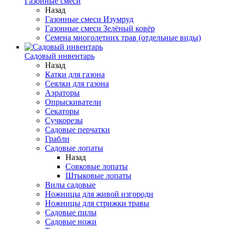
Газонные смеси
Назад
Газонные смеси Изумруд
Газонные смеси Зелёный ковёр
Семена многолетних трав (отдельные виды)
Садовый инвентарь
Назад
Катки для газона
Сеялки для газона
Аэраторы
Опрыскиватели
Секаторы
Сучкорезы
Садовые перчатки
Грабли
Садовые лопаты
Назад
Совковые лопаты
Штыковые лопаты
Вилы садовые
Ножницы для живой изгороди
Ножницы для стрижки травы
Садовые пилы
Садовые ножи